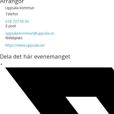
Arrangör
Uppsala kommun
Telefon
018-727 00 00
E-post
uppsala.kommun@uppsala.se
Webbplats
https://www.uppsala.se/
Dela det här evenemanget