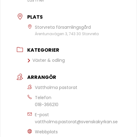
Läs mer
PLATS
Storvreta församlingsgård
Ärentunavägen 3, 743 30 Storvreta
KATEGORIER
Växter & odling
ARRANGÖR
Vattholma pastorat
Telefon
018-366210
E-post
vattholma.pastorat@svenskakyrkan.se
Webbplats