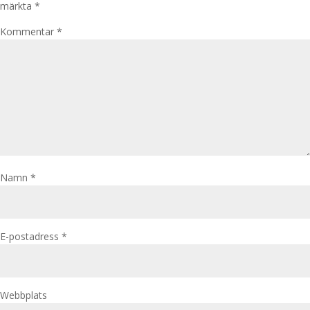
märkta
*
Kommentar
*
Namn
*
E-postadress
*
Webbplats