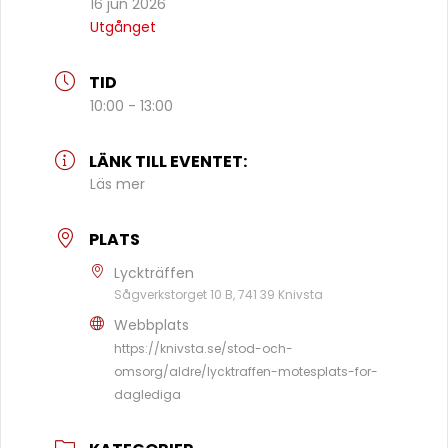
16 jun 2026
Utgånget
TID
10:00 - 13:00
LÄNK TILL EVENTET:
Läs mer
PLATS
Lyckträffen
Sågverkstorget 10 B, 741 39 Knivsta
Webbplats
https://knivsta.se/stod-och-
omsorg/aldre/lycktraffen-motesplats-for-
daglediga