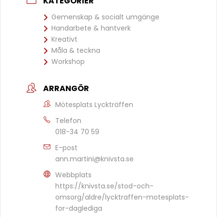
KATEGORIER
Gemenskap & socialt umgänge
Handarbete & hantverk
Kreativt
Måla & teckna
Workshop
ARRANGÖR
Mötesplats Lyckträffen
Telefon
018-34 70 59
E-post
ann.martini@knivsta.se
Webbplats
https://knivsta.se/stod-och-
omsorg/aldre/lycktraffen-motesplats-
for-daglediga