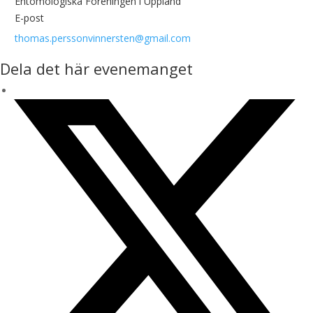
Entomologiska Föreningen i Uppland
E-post
thomas.perssonvinnersten@gmail.com
Dela det här evenemanget