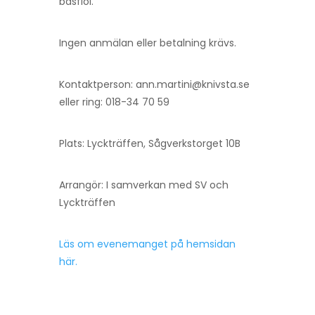
basfiol.
Ingen anmälan eller betalning krävs.
Kontaktperson: ann.martini@knivsta.se
eller ring: 018-34 70 59
Plats: Lyckträffen, Sågverkstorget 10B
Arrangör: I samverkan med SV och
Lyckträffen
Läs om evenemanget på hemsidan
här.