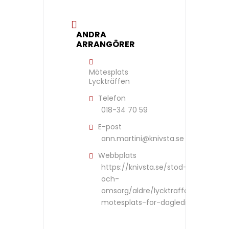
ANDRA
ARRANGÖRER
Mötesplats
Lyckträffen
Telefon
018-34 70 59
E-post
ann.martini@knivsta.se
Webbplats
https://knivsta.se/stod-
och-
omsorg/aldre/lycktraffen-
motesplats-for-daglediga