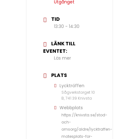
Utgånget
TID
13:30 - 14:30
LÄNK TILL
EVENTET:
Läs mer
PLATS
Lyckträffen
Sågverkstorget 10
B, 741 39 Knivsta
Webbplats
https://knivsta.se/stod-
och-
omsorg/aldre/lycktraffen-
motesplats-for-