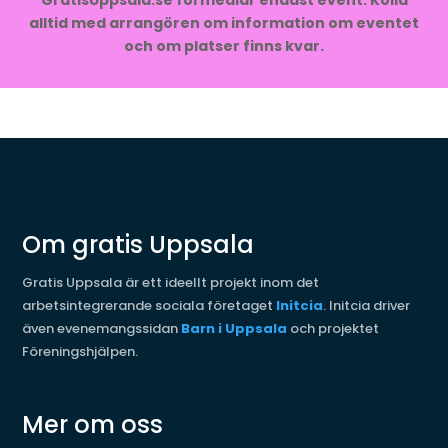
GratisUppsala.se förmedlar endast event. Kolla
alltid med arrangören om information om eventet
och om platser finns kvar.
Om gratis Uppsala
Gratis Uppsala är ett ideellt projekt inom det
arbetsintegrerande sociala företaget
Initcia
. Initcia driver
även evenemangssidan
Barn i Uppsala
och projektet
Föreningshjälpen.
Mer om oss