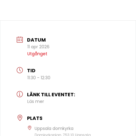
DATUM
11 apr 2026
Utgånget
TID
11:30 - 12:30
LÄNK TILL EVENTET:
Läs mer
PLATS
Uppsala domkyrka
Domkyrkoplan, 753 10 Uppsala