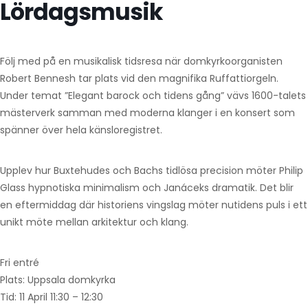
Lördagsmusik
Följ med på en musikalisk tidsresa när domkyrkoorganisten
Robert Bennesh tar plats vid den magnifika Ruffattiorgeln.
Under temat ”Elegant barock och tidens gång” vävs 1600-talets
mästerverk samman med moderna klanger i en konsert som
spänner över hela känsloregistret.
Upplev hur Buxtehudes och Bachs tidlösa precision möter Philip
Glass hypnotiska minimalism och Janáceks dramatik. Det blir
en eftermiddag där historiens vingslag möter nutidens puls i ett
unikt möte mellan arkitektur och klang.
Fri entré
Plats: Uppsala domkyrka
Tid: 11 April 11:30 – 12:30