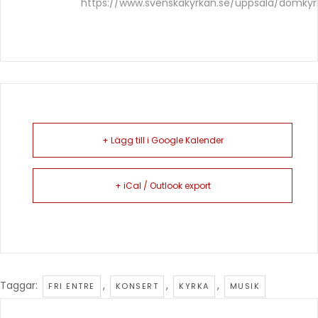
https://www.svenskakyrkan.se/uppsala/domkyr
+ Lägg till i Google Kalender
+ iCal / Outlook export
Taggar:
,
,
,
FRI ENTRE
KONSERT
KYRKA
MUSIK