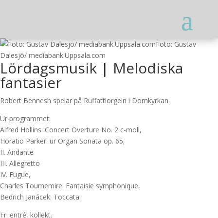
Foto: Gustav
Dalesjö/ mediabank.Uppsala.com
Lördagsmusik | Melodiska
fantasier
Robert Bennesh spelar på Ruffattiorgeln i Domkyrkan.
Ur programmet:
Alfred Hollins: Concert Overture No. 2 c-moll,
Horatio Parker: ur Organ Sonata op. 65,
II. Andante
III. Allegretto
IV. Fugue,
Charles Tournemire: Fantaisie symphonique,
Bedrich Janácek: Toccata.
Fri entré, kollekt.