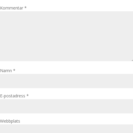
Kommentar
*
Namn
*
E-postadress
*
Webbplats