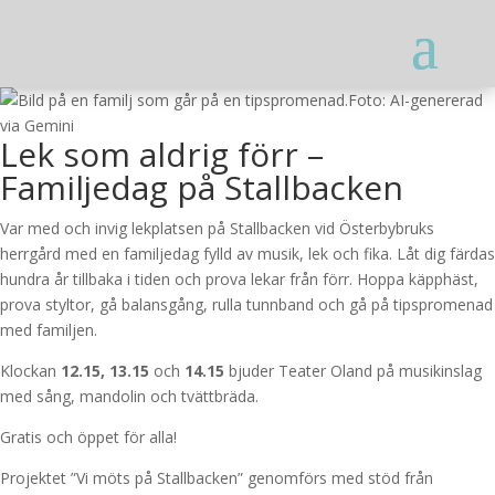
Foto: AI-genererad
via Gemini
Lek som aldrig förr –
Familjedag på Stallbacken
Var med och invig lekplatsen på Stallbacken vid Österbybruks
herrgård med en familjedag fylld av musik, lek och fika. Låt dig färdas
hundra år tillbaka i tiden och prova lekar från förr. Hoppa käpphäst,
prova styltor, gå balansgång, rulla tunnband och gå på tipspromenad
med familjen.
Klockan
12.15, 13.15
och
14.15
bjuder Teater Oland på musikinslag
med sång, mandolin och tvättbräda.
Gratis och öppet för alla!
Projektet ”Vi möts på Stallbacken” genomförs med stöd från