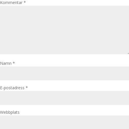
Kommentar
*
Namn
*
E-postadress
*
Webbplats