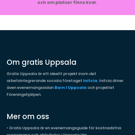
och om platser finns kvar.
Om gratis Uppsala
Gratis Uppsala är ett ideellt projekt inom det
arbetsintegrerande sociala företaget
Initcia
. Initcia driver
även evenemangssidan
Barn i Uppsala
och projektet
Föreningshjälpen.
Mer om oss
•
Gratis Uppsala är en evenemangsguide för kostnadsfria
evenemang och aktiviteter i Uppsala län.