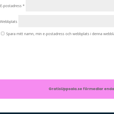
E-postadress
*
Webbplats
Spara mitt namn, min e-postadress och webbplats i denna webbläs
GratisUppsala.se förmedlar endas