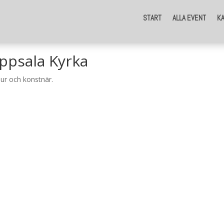
START
ALLA EVENT
K
ppsala Kyrka
ur och konstnär.