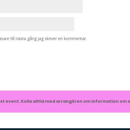
are till nästa gång jag skriver en kommentar.
t event. Kolla alltid med arrangören om information om e