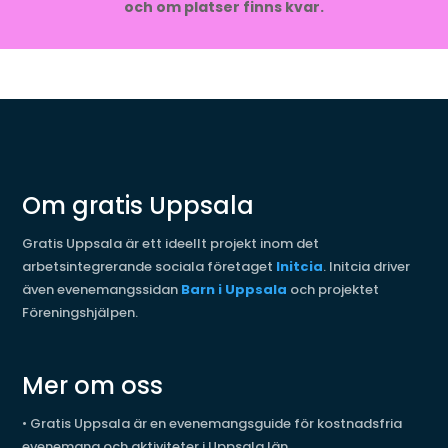
och om platser finns kvar.
Om gratis Uppsala
Gratis Uppsala är ett ideellt projekt inom det
arbetsintegrerande sociala företaget
Initcia
. Initcia driver
även evenemangssidan
Barn i Uppsala
och projektet
Föreningshjälpen.
Mer om oss
•
Gratis Uppsala är en evenemangsguide för kostnadsfria
evenemang och aktiviteter i Uppsala län.