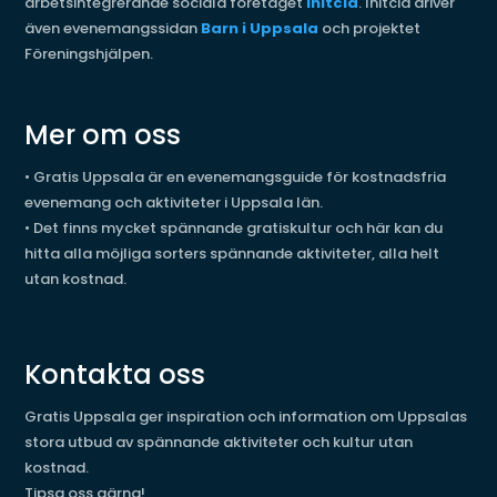
arbetsintegrerande sociala företaget
Initcia
. Initcia driver
även evenemangssidan
Barn i Uppsala
och projektet
Föreningshjälpen.
Mer om oss
•
Gratis Uppsala är en evenemangsguide för kostnadsfria
evenemang och aktiviteter i Uppsala län.
•
Det finns mycket spännande gratiskultur och här kan du
hitta alla möjliga sorters spännande aktiviteter, alla helt
utan kostnad.
Kontakta oss
Gratis Uppsala ger inspiration och information om Uppsalas
stora utbud av spännande aktiviteter och kultur utan
kostnad.
Tipsa oss gärna!