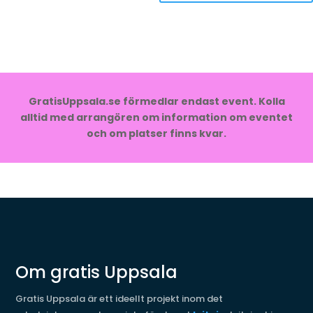
GratisUppsala.se förmedlar endast event. Kolla
alltid med arrangören om information om eventet
och om platser finns kvar.
Om gratis Uppsala
Gratis Uppsala är ett ideellt projekt inom det