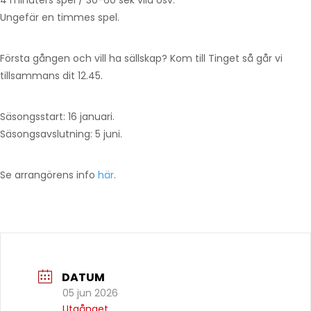
4 minuters spel / 30-60 sek vila osv.
Ungefär en timmes spel.
Första gången och vill ha sällskap? Kom till Tinget så går vi
tillsammans dit 12.45.
Säsongsstart: 16 januari.
Säsongsavslutning: 5 juni.
Se arrangörens info
här
.
DATUM
05 jun 2026
Utgånget