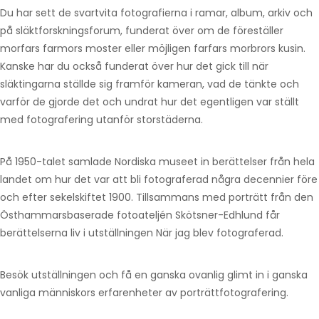
Du har sett de svartvita fotografierna i ramar, album, arkiv och
på släktforskningsforum, funderat över om de föreställer
morfars farmors moster eller möjligen farfars morbrors kusin.
Kanske har du också funderat över hur det gick till när
släktingarna ställde sig framför kameran, vad de tänkte och
varför de gjorde det och undrat hur det egentligen var ställt
med fotografering utanför storstäderna.
På 1950-talet samlade Nordiska museet in berättelser från hela
landet om hur det var att bli fotograferad några decennier före
och efter sekelskiftet 1900. Tillsammans med porträtt från den
Östhammarsbaserade fotoateljén Skötsner-Edhlund får
berättelserna liv i utställningen När jag blev fotograferad.
Besök utställningen och få en ganska ovanlig glimt in i ganska
vanliga människors erfarenheter av porträttfotografering.