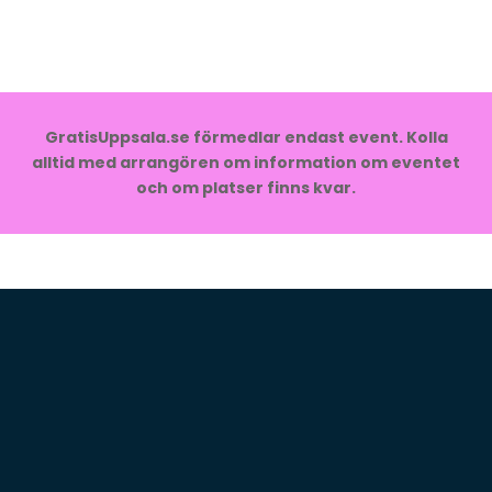
GratisUppsala.se förmedlar endast event. Kolla
alltid med arrangören om information om eventet
och om platser finns kvar.
Initcia