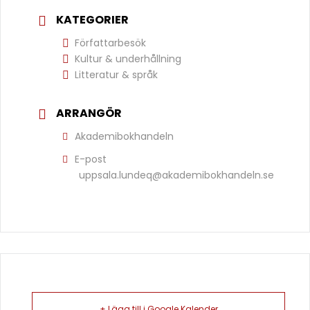
KATEGORIER
Författarbesök
Kultur & underhållning
Litteratur & språk
ARRANGÖR
Akademibokhandeln
E-post
uppsala.lundeq@akademibokhandeln.se
+ Lägg till i Google Kalender