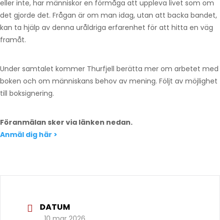
eller inte, har människor en förmåga att uppleva livet som om
det gjorde det. Frågan är om man idag, utan att backa bandet,
kan ta hjälp av denna uråldriga erfarenhet för att hitta en väg
framåt.
Under samtalet kommer Thurfjell berätta mer om arbetet med
boken och om människans behov av mening. Följt av möjlighet
till boksignering.
Föranmälan sker via länken nedan.
Anmäl dig här >
DATUM
10 mar 2026