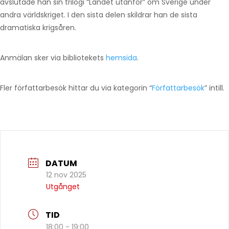
avslutade han sin trilogi “Landet utanför” om Sverige under
andra världskriget. I den sista delen skildrar han de sista
dramatiska krigsåren.
Anmälan sker via bibliotekets
hemsida
.
Fler författarbesök hittar du via kategorin “
Författarbesök
” intill.
DATUM
12 nov 2025
Utgånget
TID
18:00 - 19:00