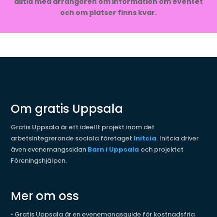
alltid med arrangören om information om eventet
och om platser finns kvar.
Om gratis Uppsala
Gratis Uppsala är ett ideellt projekt inom det
arbetsintegrerande sociala företaget
Initcia
. Initcia driver
även evenemangssidan
Barn i Uppsala
och projektet
Föreningshjälpen.
Mer om oss
•
Gratis Uppsala är en evenemangsguide för kostnadsfria