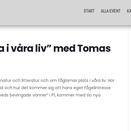
START
ALLA EVENT
K
START
ALLA EVENT
K
a i våra liv” med Tomas
ur och litteratur och om fåglarnas plats i våra liv. Hör
d och hur det kommer sig att hans eget fågelintresse
rheds bevingade vänner” i P1, kommer med tio nya