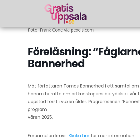
Foto: Frank Cone via pexels.com
Föreläsning: “Fåglarn
Bannerhed
Möt författaren Tomas Bannerhed i ett samtal om nat
honom berätta om artkunskapens betydelse i vår ti
uppstod först i vuxen ålder. Programserien ”Banne
program
våren 2025.
Föranmälan krävs.
Klicka här
för mer information