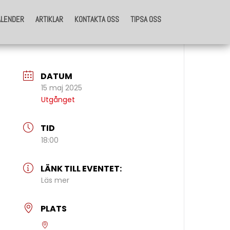
ALENDER
ARTIKLAR
KONTAKTA OSS
TIPSA OSS
ALENDER
ARTIKLAR
KONTAKTA OSS
TIPSA OSS
DATUM
15 maj 2025
Utgånget
TID
18:00
LÄNK TILL EVENTET:
Läs mer
PLATS