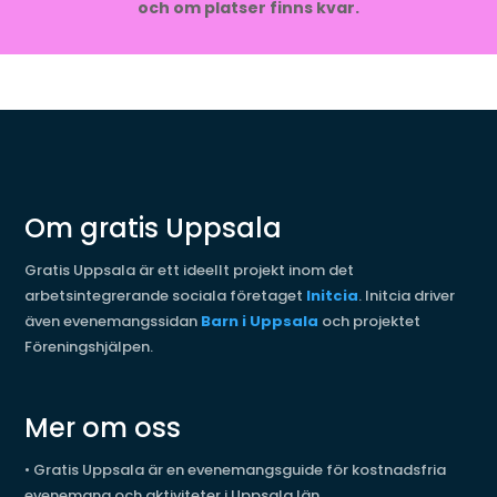
och om platser finns kvar.
Om gratis Uppsala
Gratis Uppsala är ett ideellt projekt inom det
arbetsintegrerande sociala företaget
Initcia
. Initcia driver
även evenemangssidan
Barn i Uppsala
och projektet
Föreningshjälpen.
Mer om oss
•
Gratis Uppsala är en evenemangsguide för kostnadsfria
evenemang och aktiviteter i Uppsala län.