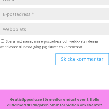
Spara mitt namn, min e-postadress och webbplats i denna
webbläsare till nästa gång jag skriver en kommentar.
GratisUppsala.se förmedlar endast event. Kolla
alltid med arrangören om information om eventet