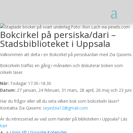
Foto: Ron Lach via pexels.com
Bokcirkel på persiska/dari –
Stadsbiblioteket i Uppsala
Välkommen att delta i en Bokcirkel på persiska/dari med Zia Qasemi.
Bokcirkeln träffas en gång i månaden och diskuterar boken som
cirkeln läser.
När:
Tisdagar 17.30–18.30
Datum:
27 januari, 24 februari, 31 mars, 28 april, 26 maj och 23 juni
Har du frågor eller vill du veta vilken bok som bokcirkeln läser?
Kontakta Zia Qasemi:
seyedzia12@gmail.com
Är du intresserad av vad som händer på biblioteken i Uppsala? Läs
här
!
+ Lägg till i Google Kalender