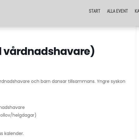
START
ALLA EVENT
K
d vårdnadshavare)
Vårdnadshavare och barn dansar tillsammans. Yngre syskon
dnadshavare
kollov/helgdagar)
s kalender.