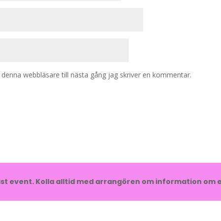
denna webbläsare till nästa gång jag skriver en kommentar.
t event. Kolla alltid med arrangören om information om e