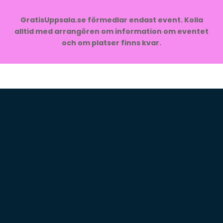
GratisUppsala.se förmedlar endast event. Kolla
alltid med arrangören om information om eventet
och om platser finns kvar.
Initcia
Barn i Uppsala