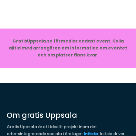
GratisUppsala.se förmedlar endast event. Kolla
alltid med arrangören om information om eventet
och om platser finns kvar.
Om gratis Uppsala
Gratis Uppsala är ett ideellt projekt inom det
arbetsintegrerande sociala företaget
Initcia
. Initcia driver