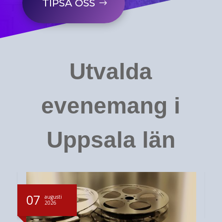
TIPSA OSS
Utvalda
evenemang i
Uppsala län
07
augusti
2026