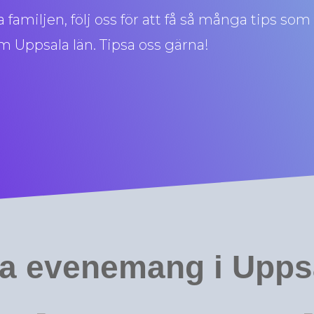
familjen, följ oss för att få så många tips som
 Uppsala län. Tipsa oss gärna!
a evenemang i Upps