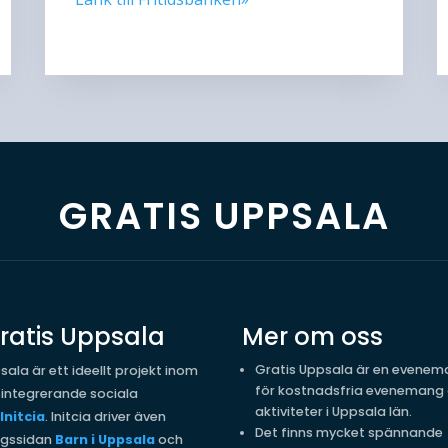
GRATIS UPPSALA
atis Uppsala
Mer om oss
Gratis Uppsala är en evene
sala är ett ideellt projekt inom
för kostnadsfria evenemang
integrerande sociala
aktiviteter i Uppsala län.
Initcia
. Initcia driver även
Det finns mycket spännande
gssidan
Barn i Uppsala
och