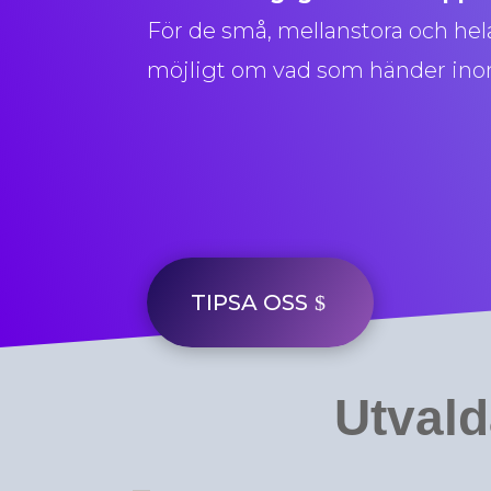
För de små, mellanstora och hela 
möjligt om vad som händer inom
TIPSA OSS
Utvald