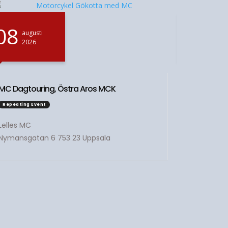
08
08
augusti
augu
2026
202
MC Dagtouring, Östra Aros MCK
Repeating Event
Lelles MC
Cykellop
Nymansgatan 6 753 23 Uppsala
Repeating E
Uppsala R
Bröderna 