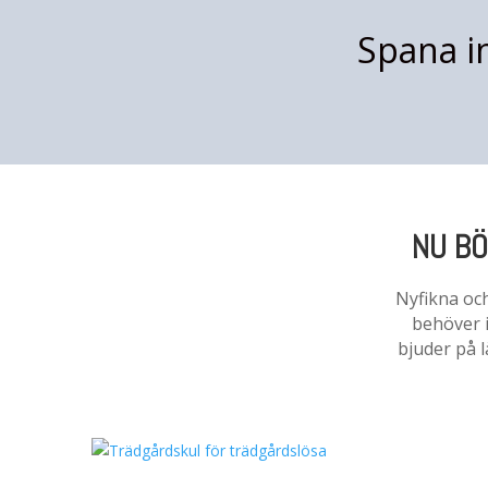
Spana i
NU BÖ
Nyfikna och
behöver in
bjuder på l