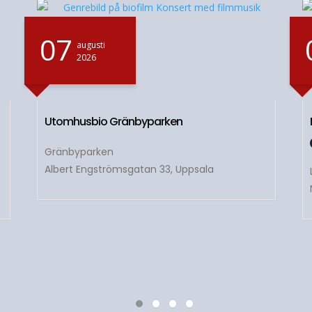
07
augusti
2026
Utomhusbio Gränbyparken
Gränbyparken
Albert Engströmsgatan 33, Uppsala